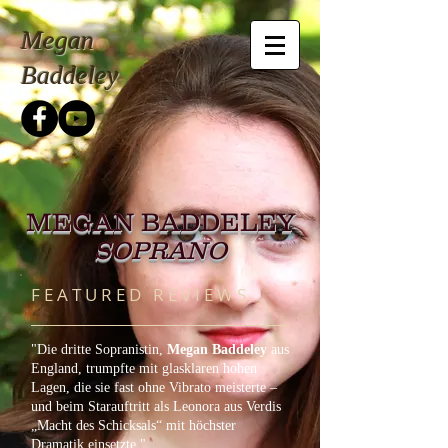
Megan
Baddeley
MEGAN BADDELEY
SOPRANO
F E A T U R E D R E V I E W S
"Die dritte Sopranistin,
Megan Baddeley
aus
England, trumpfte mit glasklaren hohen
Lagen, die sie fast ohne Vibrato meisterte –
und beim Starauftritt als Leonora aus Verdis
„Macht des Schicksals“ mit höchster
Dramatik einsetzte."