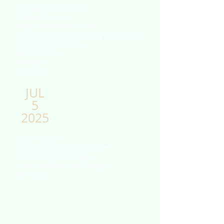
27 September, 4 p.m.
Frideswide Duo
Vielfalt in Konstanz
- Eine
Interkulturelle Begegnung in Sprache,
Musik und Kulinarik
Café Mondial
Konstanz
Germany
JUL
5
2025
5 July, 7:30 p.m.
Jubiläumskonzert 150 Jahre
Liederkranz Deißlingen
Mehrzweckhalle Deißlingen
Germany