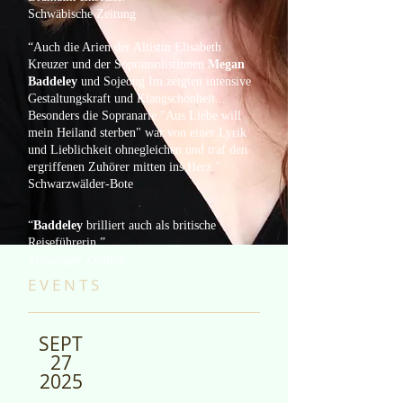
Schwäbische Zeitung
“Auch die Arien der Altistin Elisabeth
Kreuzer und der Sopransolistinnen
Megan
Baddeley
und Sojeong Im zeigten intensive
Gestaltungskraft und Klangschönheit...
Besonders die Sopranarie "Aus Liebe will
mein Heiland sterben" war von einer Lyrik
und Lieblichkeit ohnegleichen und traf den
ergriffenen Zuhörer mitten ins Herz.”
​Schwarzwälder-Bote
“
Baddeley
brilliert auch als britische
Reiseführerin.”
​Trossinger Zeitung
E V E N T S​
SEPT
27
2025