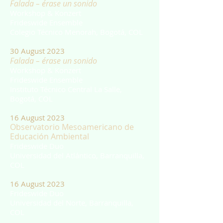
Falada – érase un sonido
Workshop & Konzert
F
rideswide Ensemble
Colegio Técnico Menorah, Bogotá, COL
30 August 2023
Falada – érase un sonido
Workshop & Konzert
F
rideswide Ensemble
Instituto Técnico Central La Salle,
Bogotá, COL
16 August 2023
Observatorio Mesoamericano de
Educación Ambiental
Frideswide Duo
Universidad del Atlántico, Barranquilla,
COL
16 August 2023
Frideswide Duo
Universidad del Norte, Barranquilla,
COL