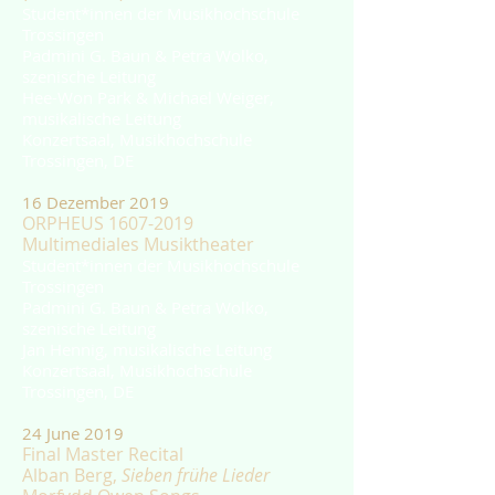
Student*innen der Musikhochschule
Trossingen
Padmini G. Baun & Petra Wolko,
szenische Leitung
Hee-Won Park & Michael Weiger,
musikalische Leitung
Konzertsaal, Musikhochschule
Trossingen, DE
16 Dezember 2019
ORPHEUS
1607-2019
Multimediales Musiktheater
Student*innen der Musikhochschule
Trossingen
Padmini G. Baun & Petra Wolko,
szenische Leitung
Jan Hennig, musikalische Leitung
Konzertsaal, Musikhochschule
Trossingen, DE
24 June 2019
Final Master Recital
Alban Berg,
Sieben frühe Lieder