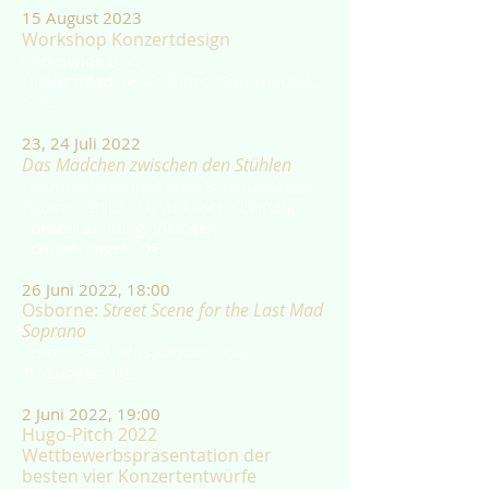
15 August 2023
Workshop Konzertdesign
Frideswide Duo
Universidad del Atlántico, Barranquilla,
COL
23, 24 Juli 2022
Das Mädchen zwischen den Stühlen
Tanztheaterprojekt zum Stadtjubiläum
Padmini Baun, künstlerische Leitung
T
heater am Ring, Villingen-
Schwenningen, DE
26 Juni 2022, 18:00
Osborne:
Street Scene for the Last Mad
Soprano
Konzertsaal, Musikhochschule
Trossingen, DE
2 Juni 2022, 19:00
Hugo-Pitch 2022
Wettbewerbspräsentation der
besten vier Konzertentwürfe