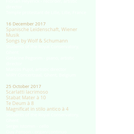
Florian Heyerick - recorder, artistic
director
Temple protestant de Lille, Lille, France
16 December 2017
Spanische Leidenschaft, Wiener
Musik
Songs by Wolf & Schumann
Students of the Royal Conservatory,
Ghent
Getácine Pegorim - piano, artistic
director
Marcos Pujol, artistic director
MIRY Concertzaal, Ghent, Belgium
25 October 2017
Scarlatti lacrimoso
Stabat Mater à 10
Te Deum à 8
Magnificat in stilo antico à 4
Students of the Royal Conservatory,
Ghent
Sergei Istomin - cello
Guy Penson - organ/continuo