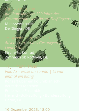
5 Juli 2025, 19:30
Jubiläumskonzert 150 Jahre des
Gesangverein Liederkranz Deißlingen
Mehrzweckhalle
Deißlingen, DE
15 Dezember 2024, 17:00
Adventskonzert des Gesangverein
Liederkranz
Kirche St. Konrad
Zimmern ob Rottweil, DE
11 Juli 2024, 19:30
Falada – érase un sonido | Es war
einmal ein Klang
Konzert über ein kolumbianisch-
deutsches Märchen
Frideswide Ensemble
Heinrich-Böll-Stiftung - Bundesstiftung
Berlin, DE
16 Dezember 2023, 18:00