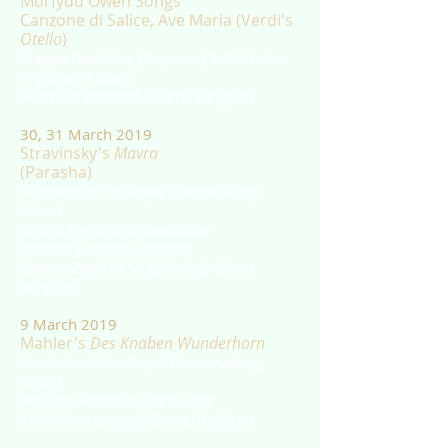
Morfydd Owen Songs
Canzone di Salice, Ave Maria (Verdi's
Otello
)
Megan Baddeley (Soprano) & Getácine
Pegorim (Piano)
MIRY Concertzaal, Ghent, Belgium
30, 31 March 2019
Stravinsky's
Mavra
(Parasha)
Students of the Royal Conservatory,
Ghent
Bruno Ferrandis, conductor
Korneel Hamers, director
Zwarte Zaal, KASK (Bijloke), Ghent,
Belgium
9 March 2019
Mahler's
Des Knaben Wunderhorn
Students of the Royal Conservatory,
Ghent
Piet Van Bockstal, conductor
MIRY Concertzaal, Ghent, Belgium