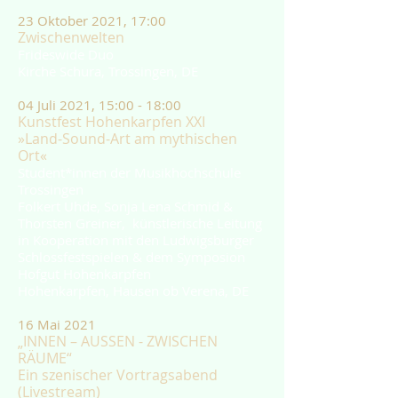
23 Oktober 2021, 17:00
Zwischenwelten
Frideswide Duo
Kirche Schura, Trossingen, DE
04 Juli 2021, 15:00 - 18:00
Kunstfest Hohenkarpfen XXI
»Land-Sound-Art am mythischen
Ort«
Student*innen der Musikhochschule
Trossingen
Folkert Uhde, Sonja Lena Schmid &
Thorsten Greiner, künstlerische Leitung
in Kooperation mit den Ludwigsburger
Schlossfestspielen & dem Symposion
Hofgut Hohenkarpfen
Hohenkarpfen, Hausen ob Verena, DE
16 Mai 2021
„INNEN – AUSSEN - ZWISCHEN
RÄUME“
Ein szenischer Vortragsabend
(Livestream)