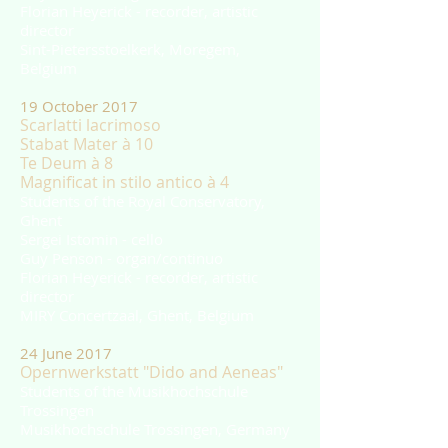
Florian Heyerick - recorder, artistic
director
Sint-Pietersstoelkerk, Moregem,
Belgium
19 October 2017
Scarlatti lacrimoso
Stabat Mater à 10
Te Deum à 8
Magnificat in stilo antico à 4
Students of the Royal Conservatory,
Ghent
Sergei Istomin - cello
Guy Penson - organ/continuo
Florian Heyerick - recorder, artistic
director
MIRY Concertzaal, Ghent, Belgium
24 June 2017
Opernwerkstatt "Dido and Aeneas"
Students of the Musikhochschule
Trossingen
Musikhochschule Trossingen, Germany