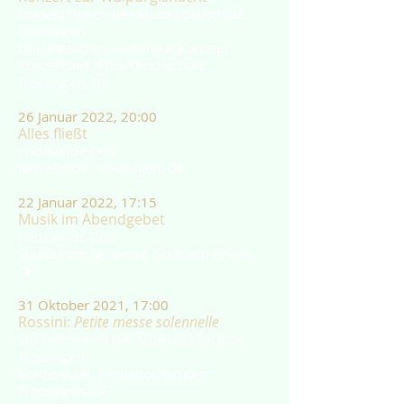
Student*innen der Musikhochschule
Trossingen
Olivia Peschke, Leitung & Konzept
Konzertsaal, Musikhochschule
Trossingen, DE
26 Januar 2022, 20:00
Alles fließt
Frideswide Duo
Kesselhaus, Trossingen, DE
22 Januar 2022, 17:15
Musik im Abendgebet
Frideswide Duo
Stadtkirche St. Georg, Stein am Rhein,
CH
31 Oktober 2021, 17:00
Rossini:
Petite messe solennelle
Student*innen der Musikhochschule
Trossingen
Konzertsaal, Musikhochschule
Trossingen, DE