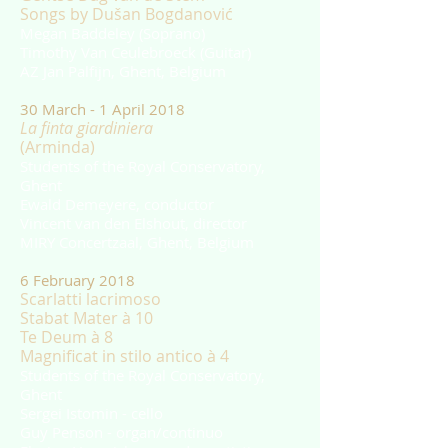
Songs by Dušan Bogdanović
Megan Baddeley (Soprano)
Timothy Van Ceulebroeck (Guitar)
AZ Jan Palfijn, Ghent, Belgium
30 March - 1 April 2018
La finta giardiniera
(Arminda)
Students of the Royal Conservatory,
Ghent
Ewald Demeyere, conductor
Vincent van den Elshout, director
MIRY Concertzaal, Ghent, Belgium
6 February 2018
Scarlatti lacrimoso
Stabat Mater à 10
Te Deum à 8
Magnificat in stilo antico à 4
Students of the Royal Conservatory,
Ghent
Sergei Istomin - cello
Guy Penson - organ/continuo