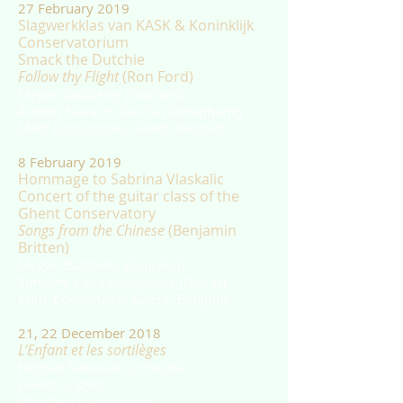
27 February 2019
Slagwerkklas van KASK & Koninklijk
Conservatorium
Smack the Dutchie
Follow thy Flight
(Ron Ford)
Megan Baddeley (Soprano)
Andrés Navarro García (Vibraphone)
MIRY Concertzaal, Ghent, Belgium
8 February 2019
Hommage to Sabrina Vlaskalic
Concert of the guitar class of the
Ghent Conservatory
Songs from the Chinese
(Benjamin
Britten)
Megan Baddeley (Soprano)
Timothy Van Ceulebroeck (Guitar)
MIRY Concertzaal, Ghent, Belgium
21, 22 December 2018
L’Enfant et les sortilèges
Belgian National Orchestra
Ghent Singers
Otto Tausk, conductor