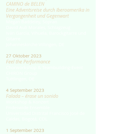
CAMIN
O de BELEN
Eine Adventsreise durch Iberoamerika
in
Vergangenheit und Gegenwart
Megan Baddeley, Sopran
David Auli Morales, Schlagzeug
Iván García, Vihuela, Barockgitarre und
Gitarre
Johanneskirche Villingen, DE
27 Oktober 2023
Feel the Performance
Chorworkshop & Teambuilding-Event
CHIRON Group
Tuttlingen, DE
4 September 2023
Falada – érase un sonido
Workshop & Konzert
Frideswide Ensemble
Universidad Distrital Francisco José de
Caldas, Bogotá, COL
1 September 2023