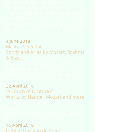
(Tenor), Edward Price (Bass)
Neville Creed (Conductor)
The St. Edward's Singers, Instruments of
Time & Truth
St. Michael & All Angels' Church, Oxford,
UK
4 June 2018
Master 1 Recital
Songs and Arias by Mozart, Brahms
& Bizet
Megan Baddeley (Soprano) & Getácine
Pegorim (Piano)
MIRY Concertzaal, Ghent, Belgium
22 April 2018
"A Touch of Oratorio"
Works by Handel, Mozart and more
Students of the Royal Conservatory,
Ghent
Royal Conservatory, Ghent, Belgium
16 April 2018
Gentse Dag van de Stem