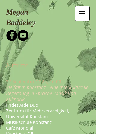
Megan
Baddeley
Auftritte
27 September 2025, 16:00
Vielfalt in Konstanz - eine interkulturelle
Begegnung in Sprache, Musik und
Kulinarik
Frideswide Duo
Zentrum für Mehrsprachigkeit,
Universität Konstanz
Musikschule Konstanz
Café Mondial
Konstanz, DE