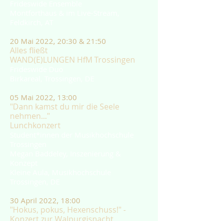
Frideswide Ensemble
Montforthaus & im Live-Stream,
Feldkirch, AT
20 Mai 2022, 20:30 & 21:50
Alles fließt
WAND(E)LUNGEN HfM Trossingen
Frideswide Duo
Birkareal, Trossingen, DE
05 Mai 2022, 13:00
"Dann kamst du mir die Seele
nehmen..."
Lunchkonzert
Student*innen der Musikhochschule
Trossingen
Megan Baddeley, Inszenierung &
Konzept
Kleine Aula, Musikhochschule
Trossingen, DE
30 April 2022, 18:00
"Hokus, pokus, Hexenschuss!" -
Konzert zur Walpurgisnacht