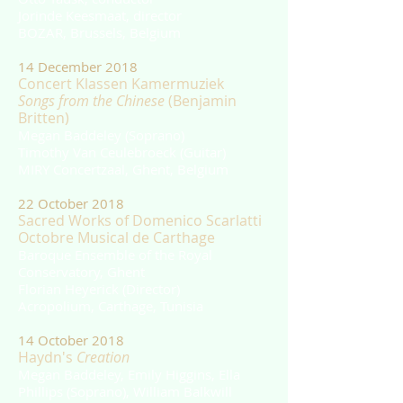
Jorinde Keesmaat, director
BOZAR, Brussels, Belgium
14 December 2018
Concert Klassen Kamermuziek
Songs from the Chinese
(Benjamin
Britten)
Megan Baddeley (Soprano)
Timothy Van Ceulebroeck (Guitar)
MIRY Concertzaal, Ghent, Belgium
22 October 2018
Sacred Works of Domenico Scarlatti
Octobre Musical de Carthage
Baroque Ensemble of the Royal
Conservatory, Ghent
Florian Heyerick (Director)
Acropolium, Carthage, Tunisia
14 October 2018
Haydn's
Creation
Megan Baddeley, Emily Higgins, Ella
Phillips (Soprano), William Balkwill